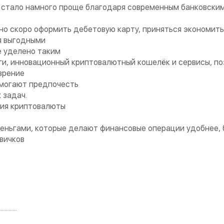
стало намного проще благодаря современным банковским
но скоро оформить дебетовую карту, приняться экономит
я выгодными
 уделено таким
ги, инновационный криптовалютный кошелёк и сервисы, п
зрение
омогают предпочесть
 задач.
ния криптовалюты
еньгами, которые делают финансовые операции удобнее, 
вичков