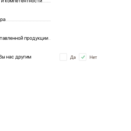
 и компетентности
ара
тавленной продукции
Да
Нет
Вы нас другим