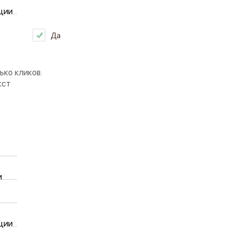
ции
Да
ко кликов.
кст
и
ции