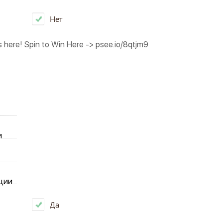
Нет
s here! Spin to Win Here -> psee.io/8qtjm9
и
ции
Да