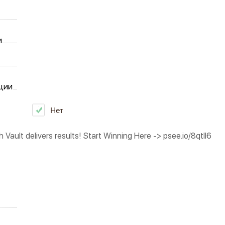
и
ции
Нет
 Vault delivers results! Start Winning Here -> psee.io/8qtll6