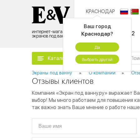
КРАСНОДАР
Контактный центр:
Ваш город
интернет-магазин
8 (495) 500-96-52
Краснодар
?
экранов под ванну
временно не работаем
Да
Каталог товаров
Выбрать другой
Экраны под ванну
О компании
Отз
Отзывы клиентов
Компания «Экран под ванну.ру» выражает Ва
выбор! Мы много работаем для повышения ка
так важно знать Ваше мнение о работе наше