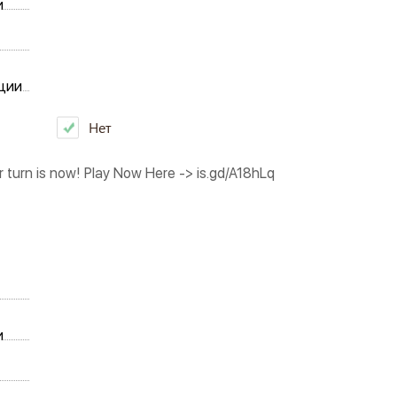
и
ции
Нет
 turn is now! Play Now Here -> is.gd/A18hLq
и