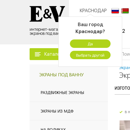
КРАСНОДАР
Контактный центр:
Ваш город
интернет-магазин
8 (495) 500-96-52
Краснодар
?
экранов под ванну
временно не работаем
Да
Каталог товаров
Выбрать другой
Экра
Экр
ЭКРАНЫ ПОД ВАННУ
ИЗГОТ
РАЗДВИЖНЫЕ ЭКРАНЫ
ЭКРАНЫ ИЗ МДФ
в 
НА РОЛИКАХ