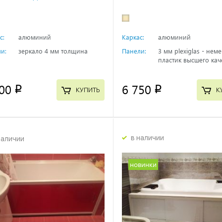
с:
алюминий
Каркас:
алюминий
и:
зеркало 4 мм толщина
Панели:
3 мм plexiglas - нем
пластик высшего кач
00
6 750
p
p
КУПИТЬ
К
в наличии
наличии
новинки