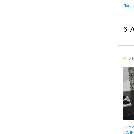
Панел
6 7
в 
ЗЕРК
РОЛИ