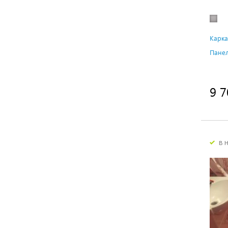
Карка
Панел
9 7
в 