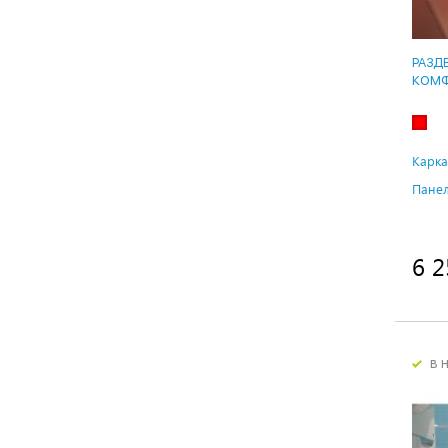
РАЗД
КОМФ
Карка
Панел
6 2
в 