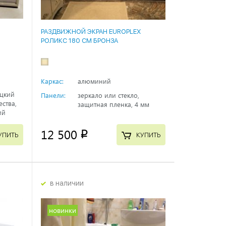
РАЗДВИЖНОЙ ЭКРАН EUROPLEX
РОЛИКС 180 СМ БРОНЗА
Каркас:
алюминий
ецкий
Панели:
зеркало или стекло,
ества,
защитная пленка, 4 мм
ий
12 500
p
УПИТЬ
КУПИТЬ
в наличии
новинки