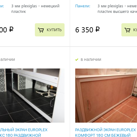
и:
3 мм plexiglas - немецкий
Панели:
3 мм plexiglas - нем
пластик
пластик высшего кач
00
6 350
p
p
КУПИТЬ
К
наличии
в наличии
АЛЬНЫЙ ЭКРАН EUROPLEX
РАЗДВИЖНОЙ ЭКРАН EUROPLEX
КС 180 РАЗДВИЖНОЙ
КОМФОРТ 180 СМ БЕЖЕВЫЙ