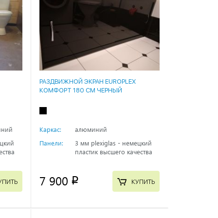
РАЗДВИЖНОЙ ЭКРАН EUROPLEX
КОМФОРТ 180 СМ ЧЕРНЫЙ
иний
Каркас:
алюминий
ецкий
Панели:
3 мм plexiglas - немецкий
ества
пластик высшего качества
7 900
p
УПИТЬ
КУПИТЬ