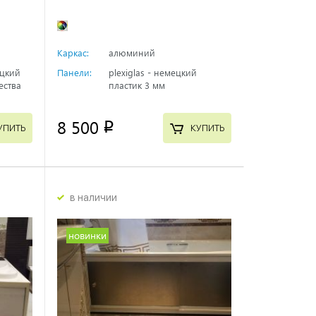
Каркас:
алюминий
ецкий
Панели:
plexiglas - немецкий
ества
пластик 3 мм
8 500
p
УПИТЬ
КУПИТЬ
в наличии
новинки