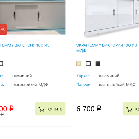
 %
Н EMMY ВАЛЕНСИЯ 180 ИЗ
ЭКРАН EMMY ВИКТОРИЯ 180 ИЗ
МДФ
с:
алюминий
Каркас:
алюминий
и:
влагостойкий МДФ
Панели:
влагостойкий МДФ
00
6 700
p
p
КУПИТЬ
К
p