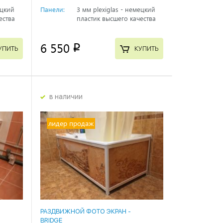
ецкий
Панели:
3 мм plexiglas - немецкий
ества
пластик высшего качества
6 550
p
УПИТЬ
КУПИТЬ
в наличии
лидер продаж
РАЗДВИЖНОЙ ФОТО ЭКРАН -
BRIDGE