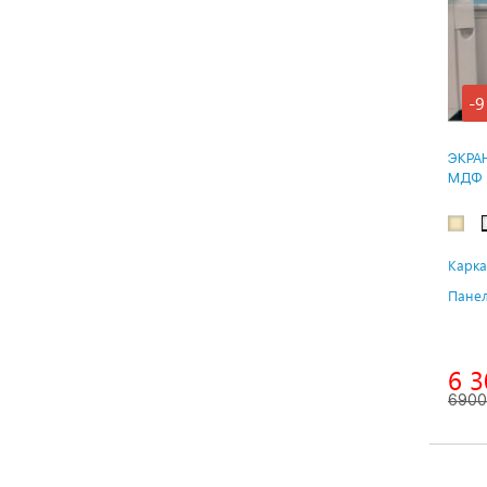
-9
ЭКРА
МДФ
Карка
Панел
6 3
6900