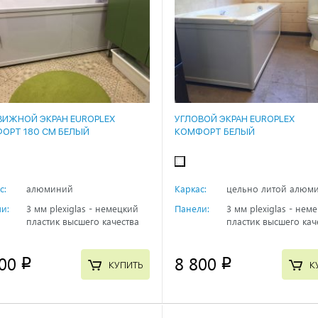
ВИЖНОЙ ЭКРАН EUROPLEX
УГЛОВОЙ ЭКРАН EUROPLEX
ОРТ 180 СМ БЕЛЫЙ
КОМФОРТ БЕЛЫЙ
с:
алюминий
Каркас:
цельно литой алюм
и:
3 мм plexiglas - немецкий
Панели:
3 мм plexiglas - нем
пластик высшего качества
пластик высшего кач
00
8 800
p
p
КУПИТЬ
К