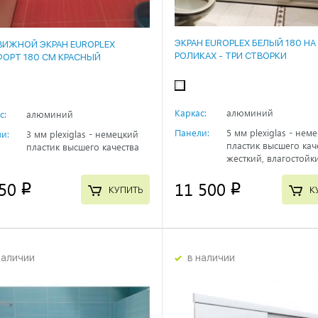
ЭКРАН EUROPLEX БЕЛЫЙ 180 НА
ВИЖНОЙ ЭКРАН EUROPLEX
РОЛИКАХ - ТРИ СТВОРКИ
ОРТ 180 СМ КРАСНЫЙ
Каркас:
алюминий
с:
алюминий
Панели:
5 мм plexiglas - нем
и:
3 мм plexiglas - немецкий
пластик высшего кач
пластик высшего качества
жесткий, влагостойк
50
11 500
p
p
КУПИТЬ
К
наличии
в наличии