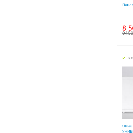
Панел
8 5
945
в 
ЭКРА
УНИВ