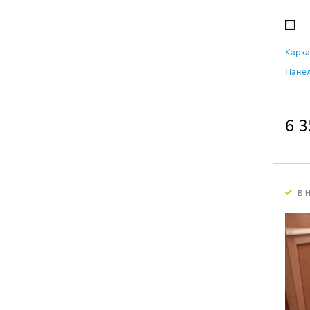
Карка
Панел
6 3
в 