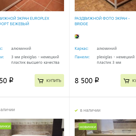
ВИЖНОЙ ЭКРАН EUROPLEX
РАЗДВИЖНОЙ ФОТО ЭКРАН -
ОРТ БЕЖЕВЫЙ
BRIDGE
с:
алюминий
Каркас:
алюминий
и:
3 мм plexiglas - немецкий
Панели:
plexiglas - немецкий
пластик высшего качества
пластик 3 мм
50
8 500
p
p
КУПИТЬ
К
наличии
в наличии
винки
новинки