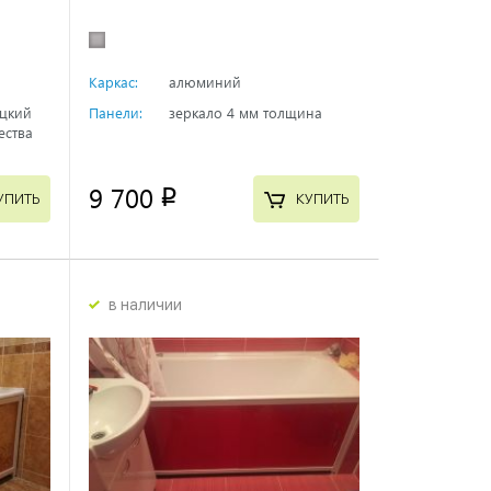
Каркас:
алюминий
ецкий
Панели:
зеркало 4 мм толщина
ества
9 700
p
УПИТЬ
КУПИТЬ
в наличии