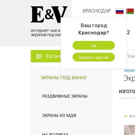
КРАСНОДАР
Контактный центр:
Ваш город
интернет-магазин
8 (495) 500-96-52
Краснодар
?
экранов под ванну
временно не работаем
Да
Каталог товаров
Выбрать другой
Экра
Экр
ЭКРАНЫ ПОД ВАННУ
ИЗГОТ
РАЗДВИЖНЫЕ ЭКРАНЫ
ЭКРАНЫ ИЗ МДФ
в 
НА РОЛИКАХ