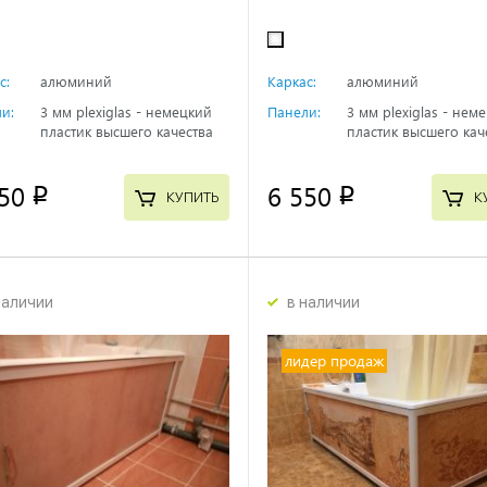
с:
алюминий
Каркас:
алюминий
и:
3 мм plexiglas - немецкий
Панели:
3 мм plexiglas - нем
пластик высшего качества
пластик высшего кач
50
6 550
p
p
КУПИТЬ
К
наличии
в наличии
лидер продаж