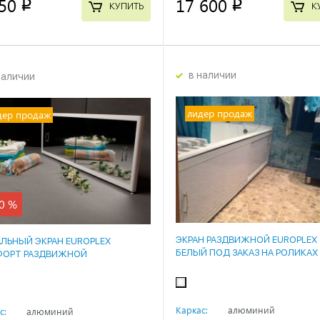
50
17 600
p
p
КУПИТЬ
К
в наличии
наличии
лидер продаж
дер продаж
0 %
ЭКРАН РАЗДВИЖНОЙ EUROPLEX
АЛЬНЫЙ ЭКРАН EUROPLEX
БЕЛЫЙ ПОД ЗАКАЗ НА РОЛИКАХ
ОРТ РАЗДВИЖНОЙ
Каркас:
алюминий
с:
алюминий