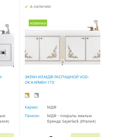
в наличии
новинки
D-
ЭКРАН ИЗ МДФ РАСПАШНОЙ VOD-
OK КАРМЕН 170
Каркас:
МДФ
лью
Панели:
МДФ - покрыты эмалью
алия)
бренда Sayerlack (Италия)