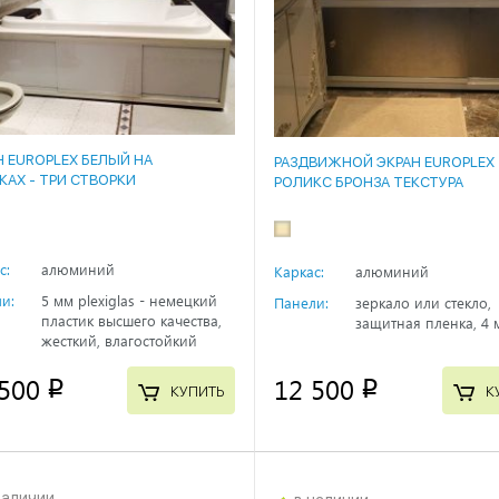
Н EUROPLEX БЕЛЫЙ НА
РАЗДВИЖНОЙ ЭКРАН EUROPLEX
КАХ - ТРИ СТВОРКИ
РОЛИКС БРОНЗА ТЕКСТУРА
с:
алюминий
Каркас:
алюминий
и:
5 мм plexiglas - немецкий
Панели:
зеркало или стекло,
пластик высшего качества,
защитная пленка, 4 
жесткий, влагостойкий
500
12 500
p
p
КУПИТЬ
К
наличии