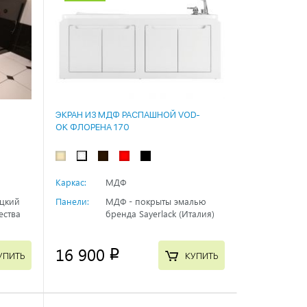
ЭКРАН ИЗ МДФ РАСПАШНОЙ VOD-
OK ФЛОРЕНА 170
Каркас:
МДФ
ецкий
Панели:
МДФ - покрыты эмалью
ества
бренда Sayerlack (Италия)
16 900
p
УПИТЬ
КУПИТЬ