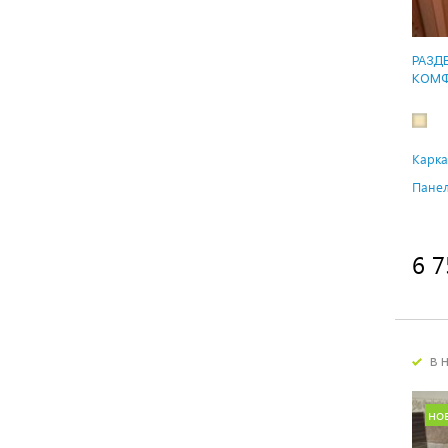
РАЗД
КОМФ
Карка
Панел
6 7
в 
но