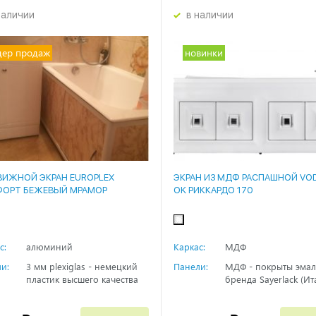
наличии
в наличии
дер продаж
новинки
ВИЖНОЙ ЭКРАН EUROPLEX
ЭКРАН ИЗ МДФ РАСПАШНОЙ VO
ОРТ БЕЖЕВЫЙ МРАМОР
OK РИККАРДО 170
с:
алюминий
Каркас:
МДФ
и:
3 мм plexiglas - немецкий
Панели:
МДФ - покрыты эма
пластик высшего качества
бренда Sayerlack (Ит