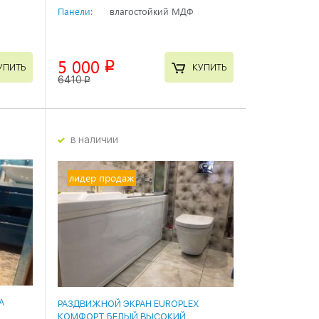
Панели:
влагостойкий МДФ
5 000
p
УПИТЬ
КУПИТЬ
6410
p
в наличии
лидер продаж
А
РАЗДВИЖНОЙ ЭКРАН EUROPLEX
КОМФОРТ БЕЛЫЙ ВЫСОКИЙ