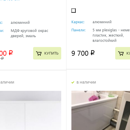
Каркас:
алюминий
с:
алюминий
Панели:
5 мм plexiglas - нем
и:
МДФ круговой окрас
пластик, жесткий,
дверей, эмаль
влагостойкий
00
9 700
p
p
КУПИТЬ
К
0
p
наличии
в наличии