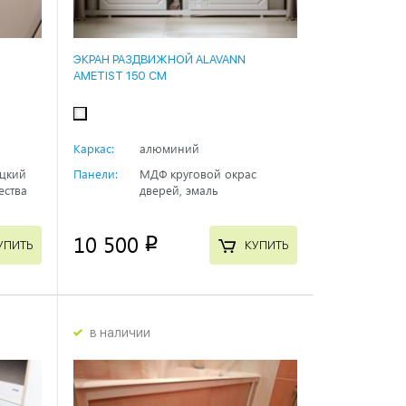
ЭКРАН РАЗДВИЖНОЙ ALAVANN
AMETIST 150 СМ
Каркас:
алюминий
ецкий
Панели:
МДФ круговой окрас
ества
дверей, эмаль
10 500
p
УПИТЬ
КУПИТЬ
в наличии