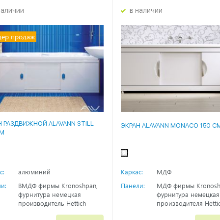
наличии
в наличии
дер продаж
Н РАЗДВИЖНОЙ ALAVANN STILL
ЭКРАН ALAVANN MONACO 150 С
СМ
с:
алюминий
Каркас:
МДФ
и:
ВМДФ фирмы Kronoshpan,
Панели:
МДФ фирмы Kronosh
фурнитура немецкая
фурнитура немецкая
производитель Hettich
производителя Hetti