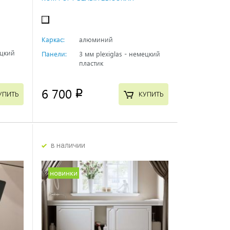
Каркас:
алюминий
ецкий
Панели:
3 мм plexiglas - немецкий
пластик
6 700
p
УПИТЬ
КУПИТЬ
в наличии
новинки