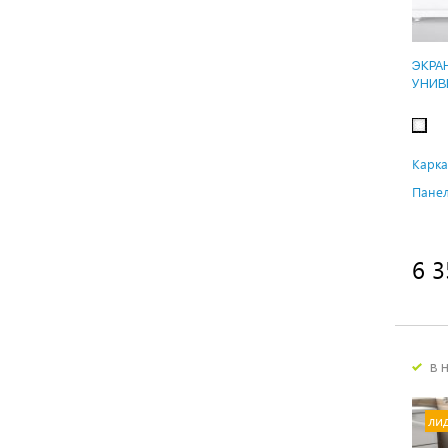
ЭКРА
УНИВ
Карка
Панел
6 3
в 
ли