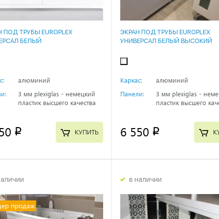
Н ПОД ТРУБЫ EUROPLEX
ЭКРАН ПОД ТРУБЫ EUROPLEX
ЕРСАЛ БЕЛЫЙ
УНИВЕРСАЛ БЕЛЫЙ ВЫСОКИЙ
с:
алюминий
Каркас:
алюминий
и:
3 мм plexiglas - немецкий
Панели:
3 мм plexiglas - нем
пластик высшего качества
пластик высшего кач
50
6 550
p
p
КУПИТЬ
К
наличии
в наличии
дер продаж