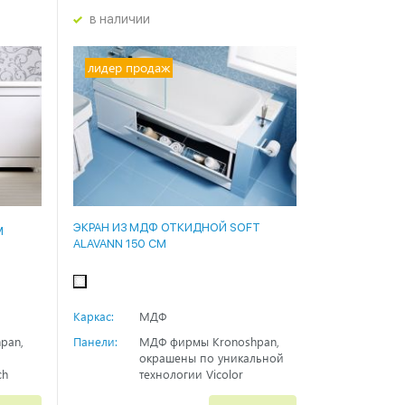
в наличии
лидер продаж
ЭКРАН ИЗ МДФ ОТКИДНОЙ SOFT
М
ALAVANN 150 СМ
Каркас:
МДФ
pan,
Панели:
МДФ фирмы Kronoshpan,
окрашены по уникальной
ch
технологии Vicolor