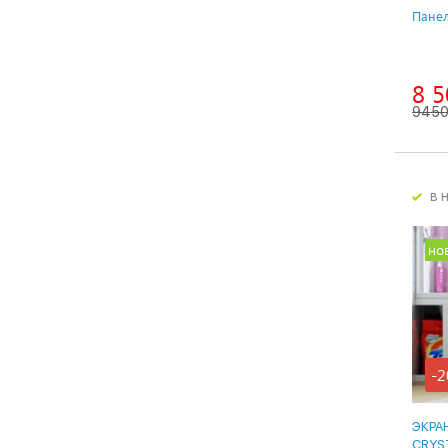
Панел
8 5
945
в 
но
-2
ЭКРА
CRYS