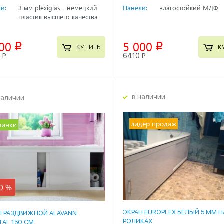
и:
3 мм plexiglas - немецкий
Панели:
влагостойкий МДФ
пластик высшего качества
00
5 000
p
p
КУПИТЬ
К
0
6410
p
p
в наличии
наличии
лидер продаж
винки
0 %
ЭКРАН EUROPLEX БЕЛЫЙ 5 ММ Н
Н РАЗДВИЖНОЙ ALAVANN
РОЛИКАХ
TAL 150 СМ