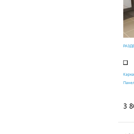
РАЗД
Карка
Панел
3 8