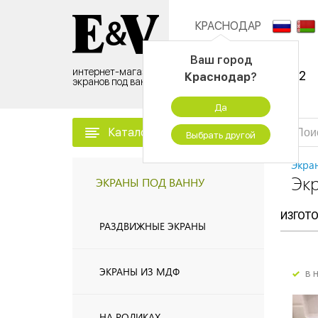
КРАСНОДАР
Контактный центр:
Ваш город
интернет-магазин
8 (495) 500-96-52
Краснодар
?
экранов под ванну
временно не работаем
Да
Каталог товаров
Выбрать другой
Экра
Экр
ЭКРАНЫ ПОД ВАННУ
ИЗГОТ
РАЗДВИЖНЫЕ ЭКРАНЫ
ЭКРАНЫ ИЗ МДФ
в 
НА РОЛИКАХ