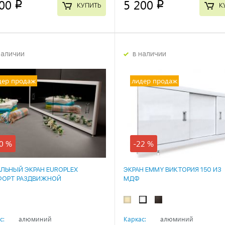
00
5 200
p
p
КУПИТЬ
К
наличии
в наличии
дер продаж
лидер продаж
0 %
-22 %
АЛЬНЫЙ ЭКРАН EUROPLEX
ЭКРАН EMMY ВИКТОРИЯ 150 ИЗ
ОРТ РАЗДВИЖНОЙ
МДФ
с:
алюминий
Каркас:
алюминий