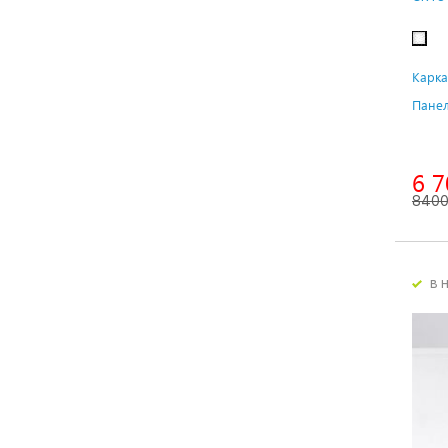
Карка
Панел
6 7
840
в 