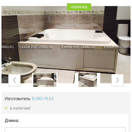
новинка
новинка
новинка
новинка
новинка
новинка
новинка
новинка
Изготовитель:
EURO-PLEX
в наличии!
Длина: