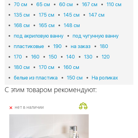
70 см
65 см
60 см
167 см
110 см
135 см
175 см
145 см
147 см
168 см
165 см
148 см
под акриловую ванну
под чугунную ванну
пластиковые
190
на заказ
180
170
160
150
140
130
120
180 см
170 см
160 см
белые из пластика
150 см
На роликах
С этим товаром рекомендуют:
+
нет в наличии