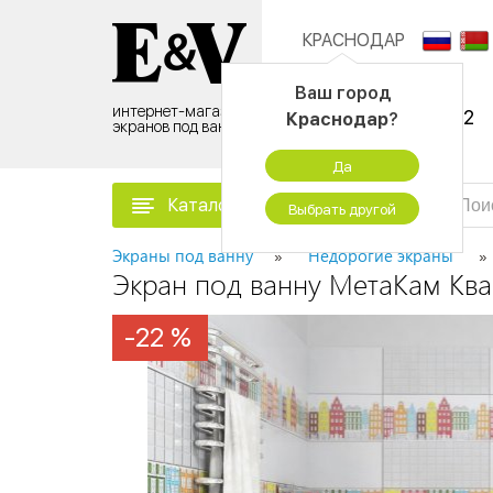
КРАСНОДАР
Контактный центр:
Ваш город
интернет-магазин
8 (495) 500-96-52
Краснодар
?
экранов под ванну
временно не работаем
Да
Каталог товаров
Выбрать другой
Экраны под ванну
Недорогие экраны
Экран под ванну МетаКам Ква
-22 %
-22 %