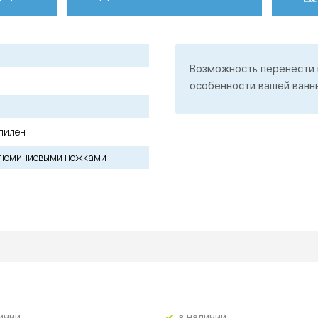
Возможность перенести в
особенности вашей ванны 
пилен
алюминиевыми ножками
ичии
в наличии