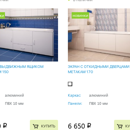
ки
новинки
С ВЫДВИЖНЫМ ЯЩИКОМ
ЭКРАН С ОТКИДНЫМИ ДВЕРЦАМИ
 150
МЕТАКАМ 170
алюминий
Каркас:
алюминий
ПВХ 10 мм
Панели:
ПВХ 10 мм
0
6 650
p
p
КУПИТЬ
КУ